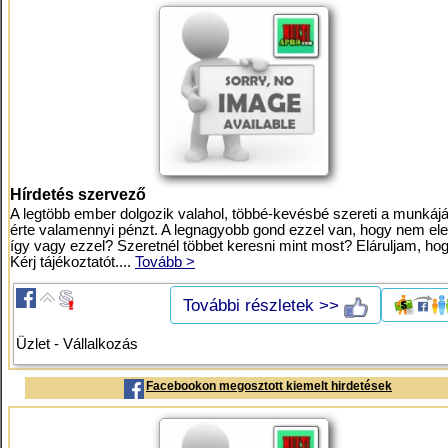
Hírdetés szervező
A legtöbb ember dolgozik valahol, többé-kevésbé szereti a munkáját
érte valamennyi pénzt. A legnagyobb gond ezzel van, hogy nem eleg
így vagy ezzel? Szeretnél többet keresni mint most? Eláruljam, ho
Kérj tájékoztatót....
Tovább >
További részletek >>
Üzlet - Vállalkozás
Facebookon megosztott kiemelt hirdetések