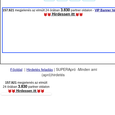
3.830
157.921
megjelenés az elmúlt 24 órában
partner oldalon -
VIP Banner hi
Hirdessen itt
|
| SUPERApró -Minden ami
Főoldal
Hirdetés feladás
(apró)hirdetés
157.921
megjelenés az elmúlt
3.830
24 órában
partner oldalon
Hirdessen itt