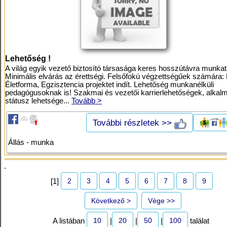
Lehetőség !
A világ egyik vezető biztosító társasága keres hosszútávra munkat
Minimális elvárás az érettségi. Felsőfokú végzettségűek számára: 
Életforma, Egzisztencia projektet indít. Lehetőség munkanélküli
pedagógusoknak is! Szakmai és vezetői karrierlehetőségek, alkalm
státusz lehetsége...
Tovább >
További részletek >>
Állás - munka
.
2
3
4
5
6
7
8
9
[1]
Következő >
Vége >>
10
20
50
100
A listában
|
|
|
találat