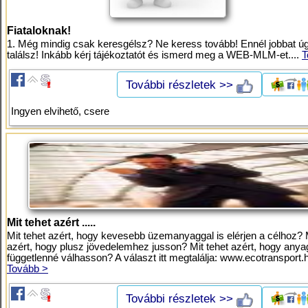
Fiataloknak!
1. Még mindig csak keresgélsz? Ne keress tovább! Ennél jobbat 
találsz! Inkább kérj tájékoztatót és ismerd meg a WEB-MLM-et....
T
További részletek >>
Ingyen elvihető, csere
Mit tehet azért .....
Mit tehet azért, hogy kevesebb üzemanyaggal is elérjen a célhoz? M
azért, hogy plusz jövedelemhez jusson? Mit tehet azért, hogy anya
függetlenné válhasson? A választ itt megtalálja: www.ecotransport.h
Tovább >
További részletek >>