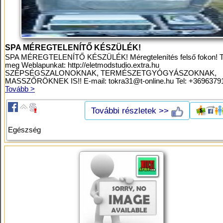
SPA MÉREGTELENÍTŐ KÉSZÜLÉK!
SPA MÉREGTELENÍTŐ KÉSZÜLÉK! Méregtelenítés felső fokon! T
meg Weblapunkat: http://eletmodstudio.extra.hu
SZÉPSÉGSZALONOKNAK, TERMÉSZETGYÓGYÁSZOKNAK,
MASSZŐRÖKNEK IS!! E-mail:
tokra31@t-online.hu
Tel: +36963791
Tovább >
További részletek >>
Egészség