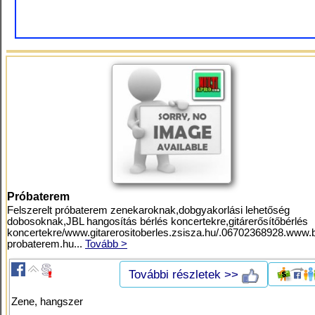
Próbaterem
Felszerelt próbaterem zenekaroknak,dobgyakorlási lehetőség
dobosoknak,JBL hangosítás bérlés koncertekre,gitárerősítőbérlés
koncertekre/www.gitarerositoberles.zsisza.hu/.06702368928.www.
probaterem.hu...
Tovább >
További részletek >>
Zene, hangszer