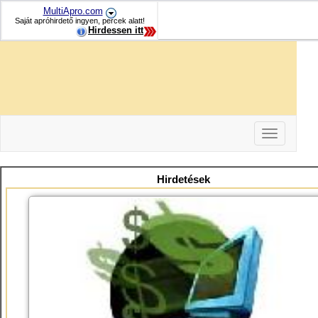
MultiApro.com
Saját apróhirdető ingyen, percek alatt!
Hirdessen itt
Toggle
navigation
-
-
Hirdetések
-