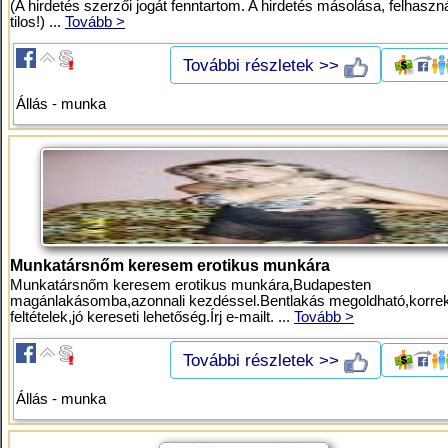
(A hirdetés szerzői jogát fenntartom. A hirdetés másolása, felhaszn
tilos!) ...
Tovább >
További részletek >>
Állás - munka
Munkatársnőm keresem erotikus munkára
Munkatársnőm keresem erotikus munkára,Budapesten
magánlakásomba,azonnali kezdéssel.Bentlakás megoldható,korrek
feltételek,jó kereseti lehetőség.Írj e-mailt. ...
Tovább >
További részletek >>
Állás - munka