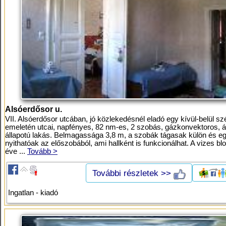
Alsóerdősor u.
VII. Alsóerdősor utcában, jó közlekedésnél eladó egy kívül-belül szé
emeletén utcai, napfényes, 82 nm-es, 2 szobás, gázkonvektoros, á
állapotú lakás. Belmagassága 3,8 m, a szobák tágasak külön és eg
nyithatóak az előszobából, ami hallként is funkcionálhat. A vizes bl
éve ...
Tovább >
További részletek >>
Ingatlan - kiadó