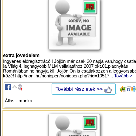
extra jövedelem
Ingyenes előregisztrácó!! Jöjjön már csak 20 napja van,hogy csat
!a Világ 4. legnagyobb MLM vállalatához 2007 okt.01.piacnyitás
Romániában ne hagyja ki!! Jöjjön Ön is csatlakozzon a leggyorsab
közé! http://noni.hu/noniopen/noniopen.php?rid=10517...
Tovább >
További részletek >>
Állás - munka